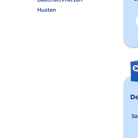
Husten
De
Sa