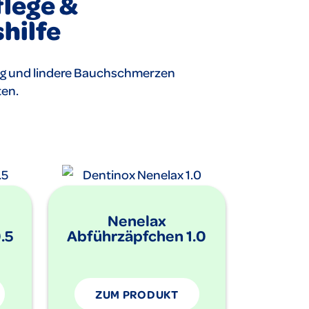
lege &
hilfe
ng und lindere Bauchschmerzen
ten.
Nenelax
.5
Abführzäpfchen 1.0
ZUM PRODUKT