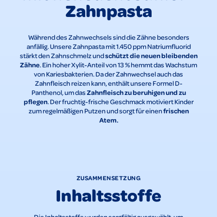
Zahnpasta
Während des Zahnwechsels sind die Zähne besonders
anfällig. Unsere Zahnpasta mit 1.450 ppm Natriumfluorid
schützt die neuen bleibenden
stärkt den Zahnschmelz und
Zähne
. Ein hoher Xylit-Anteil von 13 % hemmt das Wachstum
von Kariesbakterien. Da der Zahnwechsel auch das
Zahnfleisch reizen kann, enthält unsere Formel D-
Zahnfleisch zu beruhigen und zu
Panthenol, um das
pflegen
. Der fruchtig-frische Geschmack motiviert Kinder
frischen
zum regelmäßigen Putzen und sorgt für einen
Atem.
ZUSAMMENSETZUNG
Inhaltsstoffe
Die Inhaltsstoffe wurden sorgfältig ausgewählt, um