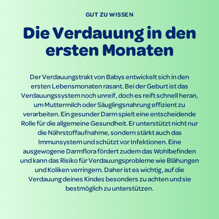
GUT ZU WISSEN
Die Verdauung in den
ersten Monaten
Der Verdauungstrakt von Babys entwickelt sich in den
ersten Lebensmonaten rasant. Bei der Geburt ist das
Verdauungssystem noch unreif, doch es reift schnell heran,
um Muttermilch oder Säuglingsnahrung effizient zu
verarbeiten. Ein gesunder Darm spielt eine entscheidende
Rolle für die allgemeine Gesundheit. Er unterstützt nicht nur
die Nährstoffaufnahme, sondern stärkt auch das
Immunsystem und schützt vor Infektionen. Eine
ausgewogene Darmflora fördert zudem das Wohlbefinden
und kann das Risiko für Verdauungsprobleme wie Blähungen
und Koliken verringern. Daher ist es wichtig, auf die
Verdauung deines Kindes besonders zu achten und sie
bestmöglich zu unterstützen.