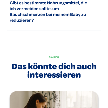
Gibt es bestimmte Nahrungsmittel, die
Verwende dabei ein wenig warmes Öl oder unsere Dentinox
ich vermeiden sollte, um
Bäuchleinsalbe und übe leichten Druck bei der
Bauchmassage aus.
Bauchschmerzen bei meinem Baby zu
reduzieren?
Manche Babys reagieren empfindlich auf bestimmte
Nahrungsmittel wie Kuhmilchprodukte oder blähende
Lebensmittel wie Kohl. Beobachte die Reaktion deines
Babys und passe gegebenenfalls deine Ernährung an.
BAUCH
Das könnte dich auch
interessieren