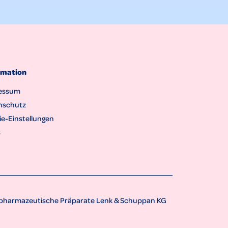
rmation
essum
nschutz
e-Einstellungen
s
r pharmazeutische Präparate Lenk & Schuppan KG