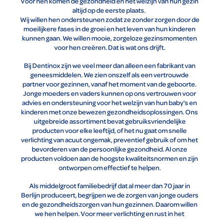
Voor hen komen de gezondheid en het welzijn van hun gezin
altijd op de eerste plaats.
Wij willen hen ondersteunen zodat ze zonder zorgen door de
moeilijkere fases in de groei en het leven van hun kinderen
kunnen gaan. We willen mooie, zorgeloze gezinsmomenten
voor hen creëren. Dat is wat ons drijft.
Bij Dentinox zijn we veel meer dan alleen een fabrikant van
geneesmiddelen. We zien onszelf als een vertrouwde
partner voor gezinnen, vanaf het moment van de geboorte.
Jonge moeders en vaders kunnen op ons vertrouwen voor
advies en ondersteuning voor het welzijn van hun baby's en
kinderen met onze bewezen gezondheidsoplossingen. Ons
uitgebreide assortiment bevat gebruiksvriendelijke
producten voor elke leeftijd, of het nu gaat om snelle
verlichting van acuut ongemak, preventief gebruik of om het
bevorderen van de persoonlijke gezondheid. Al onze
producten voldoen aan de hoogste kwaliteitsnormen en zijn
ontworpen om effectief te helpen.
Als middelgroot familiebedrijf dat al meer dan 70 jaar in
Berlijn produceert, begrijpen we de zorgen van jonge ouders
en de gezondheidszorgen van hun gezinnen. Daarom willen
we hen helpen. Voor meer verlichting en rust in het