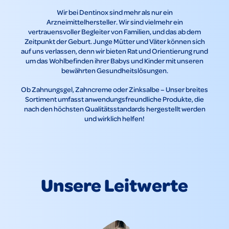
Wir bei Dentinox sind mehr als nur ein
Arzneimittelhersteller. Wir sind vielmehr ein
vertrauensvoller Begleiter von Familien, und das ab dem
Zeitpunkt der Geburt. Junge Mütter und Väter können sich
auf uns verlassen, denn wir bieten Rat und Orientierung rund
um das Wohlbefinden ihrer Babys und Kinder mit unseren
bewährten Gesundheitslösungen.
Ob Zahnungsgel, Zahncreme oder Zinksalbe – Unser breites
Sortiment umfasst anwendungsfreundliche Produkte, die
nach den höchsten Qualitätsstandards hergestellt werden
und wirklich helfen!
Unsere Leitwerte