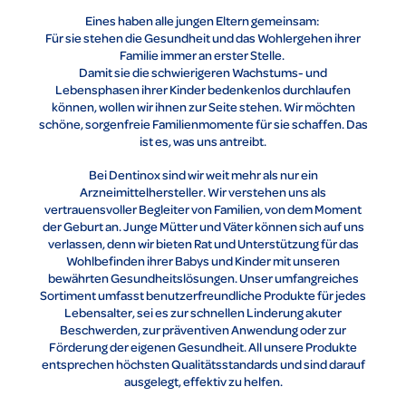
Eines haben alle jungen Eltern gemeinsam:
Für sie stehen die Gesundheit und das Wohlergehen ihrer
Familie immer an erster Stelle.
Damit sie die schwierigeren Wachstums- und
Lebensphasen ihrer Kinder bedenkenlos durchlaufen
können, wollen wir ihnen zur Seite stehen. Wir möchten
schöne, sorgenfreie Familienmomente für sie schaffen. Das
ist es, was uns antreibt.
Bei Dentinox sind wir weit mehr als nur ein
Arzneimittelhersteller. Wir verstehen uns als
vertrauensvoller Begleiter von Familien, von dem Moment
der Geburt an. Junge Mütter und Väter können sich auf uns
verlassen, denn wir bieten Rat und Unterstützung für das
Wohlbefinden ihrer Babys und Kinder mit unseren
bewährten Gesundheitslösungen. Unser umfangreiches
Sortiment umfasst benutzerfreundliche Produkte für jedes
Lebensalter, sei es zur schnellen Linderung akuter
Beschwerden, zur präventiven Anwendung oder zur
Förderung der eigenen Gesundheit. All unsere Produkte
entsprechen höchsten Qualitätsstandards und sind darauf
ausgelegt, effektiv zu helfen.