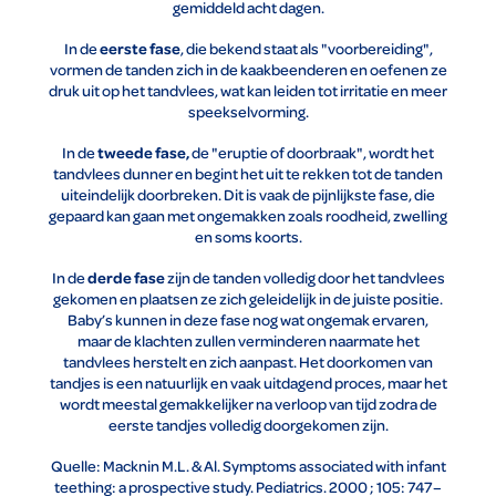
gemiddeld acht dagen.
eerste fase
In de
, die bekend staat als "voorbereiding",
vormen de tanden zich in de kaakbeenderen en oefenen ze
druk uit op het tandvlees, wat kan leiden tot irritatie en meer
speekselvorming.
tweede fase,
In de
de "eruptie of doorbraak", wordt het
tandvlees dunner en begint het uit te rekken tot de tanden
uiteindelijk doorbreken. Dit is vaak de pijnlijkste fase, die
gepaard kan gaan met ongemakken zoals roodheid, zwelling
en soms koorts.
derde fase
In de
zijn de tanden volledig door het tandvlees
gekomen en plaatsen ze zich geleidelijk in de juiste positie.
Baby’s kunnen in deze fase nog wat ongemak ervaren,
maar de klachten zullen verminderen naarmate het
tandvlees herstelt en zich aanpast. Het doorkomen van
tandjes is een natuurlijk en vaak uitdagend proces, maar het
wordt meestal gemakkelijker na verloop van tijd zodra de
eerste tandjes volledig doorgekomen zijn.
Quelle: Macknin M.L. & Al. Symptoms associated with infant
teething: a prospective study. Pediatrics. 2000 ; 105: 747–