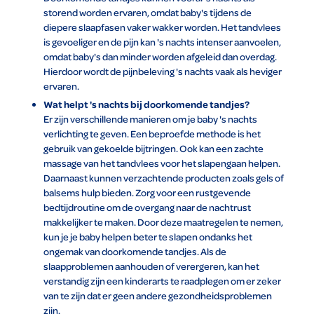
storend worden ervaren, omdat baby's tijdens de
diepere slaapfasen vaker wakker worden. Het tandvlees
is gevoeliger en de pijn kan 's nachts intenser aanvoelen,
omdat baby's dan minder worden afgeleid dan overdag.
Hierdoor wordt de pijnbeleving 's nachts vaak als heviger
ervaren.
Wat helpt 's nachts bij doorkomende tandjes?
Er zijn verschillende manieren om je baby 's nachts
verlichting te geven. Een beproefde methode is het
gebruik van gekoelde bijtringen. Ook kan een zachte
massage van het tandvlees voor het slapengaan helpen.
Daarnaast kunnen verzachtende producten zoals gels of
balsems hulp bieden. Zorg voor een rustgevende
bedtijdroutine om de overgang naar de nachtrust
makkelijker te maken. Door deze maatregelen te nemen,
kun je je baby helpen beter te slapen ondanks het
ongemak van doorkomende tandjes. Als de
slaapproblemen aanhouden of verergeren, kan het
verstandig zijn een kinderarts te raadplegen om er zeker
van te zijn dat er geen andere gezondheidsproblemen
zijn.