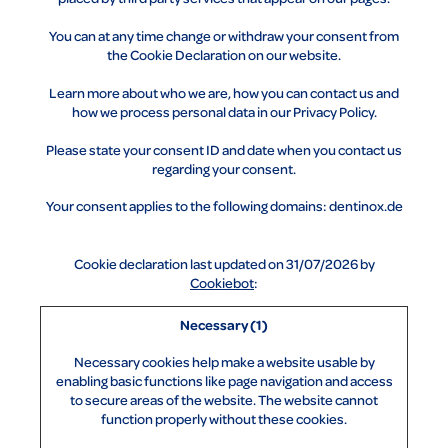
You can at any time change or withdraw your consent from
the Cookie Declaration on our website.
Learn more about who we are, how you can contact us and
how we process personal data in our Privacy Policy.
Please state your consent ID and date when you contact us
regarding your consent.
Your consent applies to the following domains: dentinox.de
Cookie declaration last updated on 31/07/2026 by
Cookiebot
:
Necessary (1)
Necessary cookies help make a website usable by
enabling basic functions like page navigation and access
to secure areas of the website. The website cannot
function properly without these cookies.