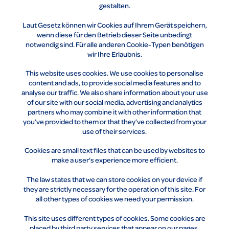
gestalten.
Laut Gesetz können wir Cookies auf Ihrem Gerät speichern,
wenn diese für den Betrieb dieser Seite unbedingt
notwendig sind. Für alle anderen Cookie-Typen benötigen
wir Ihre Erlaubnis.
This website uses cookies. We use cookies to personalise
content and ads, to provide social media features and to
analyse our traffic. We also share information about your use
of our site with our social media, advertising and analytics
partners who may combine it with other information that
you’ve provided to them or that they’ve collected from your
use of their services.
Cookies are small text files that can be used by websites to
make a user's experience more efficient.
The law states that we can store cookies on your device if
they are strictly necessary for the operation of this site. For
all other types of cookies we need your permission.
This site uses different types of cookies. Some cookies are
placed by third party services that appear on our pages.