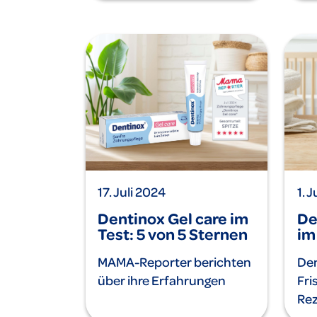
17. Juli 2024
1. 
Dentinox Gel care im
De
Test: 5 von 5 Sternen
im
MAMA-Reporter berichten
Den
über ihre Erfahrungen
Fri
Re