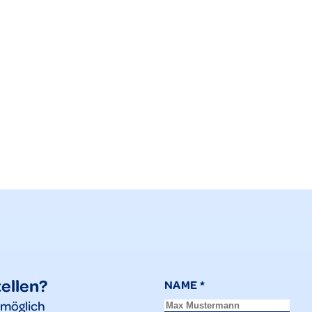
tellen?
NAME
*
tmöglich