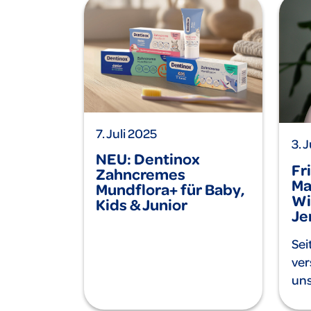
7. Juli 2025
3. 
NEU: Dentinox
Fr
Zahncremes
Ma
Mundflora+ für Baby,
Wi
Kids & Junior
Je
Sei
ver
uns