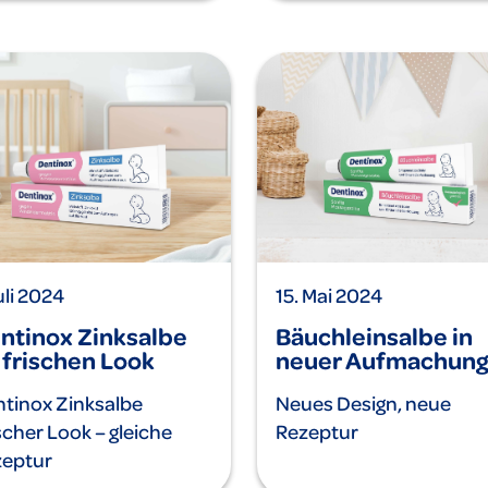
Juli 2024
15. Mai 2024
ntinox Zinksalbe
Bäuchleinsalbe in
 frischen Look
neuer Aufmachun
tinox Zinksalbe
Neues Design, neue
scher Look – gleiche
Rezeptur
zeptur