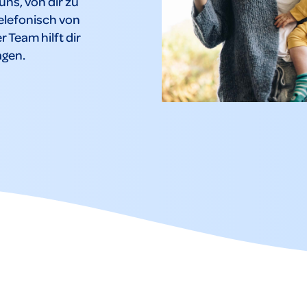
ns, von dir zu
telefonisch von
r Team hilft dir
agen.