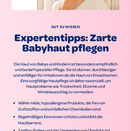
GUT ZU WISSEN
Expertentipps: Zarte
Babyhaut pflegen
Die Haut von Babys und Kindern ist besonders empfindlich
und bedarf spezieller Pflege. Sie ist dünner, durchlässiger
und anfälliger für Irritationen als die Haut von Erwachsenen.
Eine sorgfältige Hautpflege ist daher essenziell, um
Hautprobleme wie Trockenheit, Ekzeme und
Windelausschlag zu vermeiden.
Wähle milde, hypoallergene Produkte, die frei von
Duftstoffen und schädlichen Chemikalien sind.
Regelmäßiges Eincremen schützt und stärkt die
Hautbarriere.
Sanftes Baden und das Vermeiden von Überhitzung