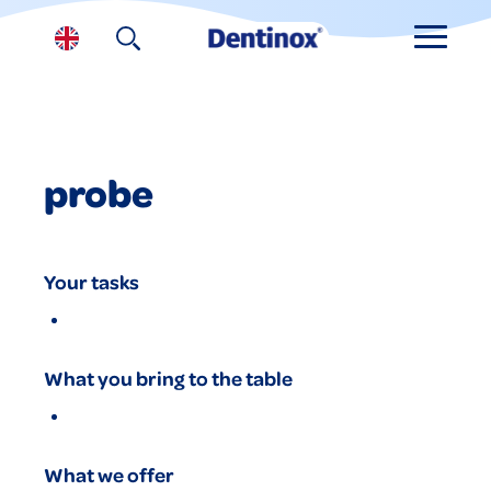
probe
Your tasks
What you bring to the table
What we offer