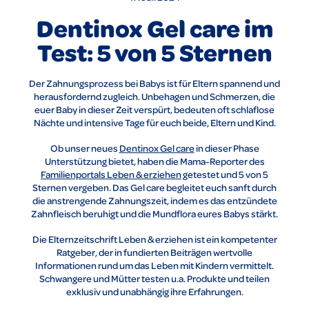
Dentinox Gel care im
Test: 5 von 5 Sternen
Der Zahnungsprozess bei Babys ist für Eltern spannend und
herausfordernd zugleich. Unbehagen und Schmerzen, die
euer Baby in dieser Zeit verspürt, bedeuten oft schlaflose
Nächte und intensive Tage für euch beide, Eltern und Kind.
Ob unser neues
Dentinox Gel care
in dieser Phase
Unterstützung bietet, haben die Mama-Reporter des
Familienportals Leben & erziehen
getestet und 5 von 5
Sternen vergeben. Das Gel care begleitet euch sanft durch
die anstrengende Zahnungszeit, indem es das entzündete
Zahnfleisch beruhigt und die Mundflora eures Babys stärkt.
Die Elternzeitschrift Leben & erziehen ist ein kompetenter
Ratgeber, der in fundierten Beiträgen wertvolle
Informationen rund um das Leben mit Kindern vermittelt.
Schwangere und Mütter testen u.a. Produkte und teilen
exklusiv und unabhängig ihre Erfahrungen.