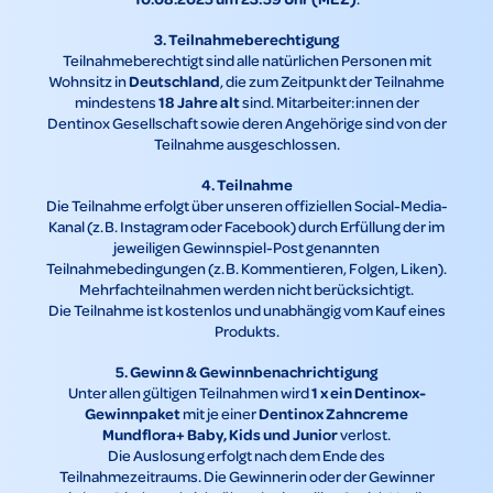
3. Teilnahmeberechtigung
Teilnahmeberechtigt sind alle natürlichen Personen mit
Deutschland
Wohnsitz in
, die zum Zeitpunkt der Teilnahme
18 Jahre alt
mindestens
sind. Mitarbeiter:innen der
Dentinox Gesellschaft sowie deren Angehörige sind von der
Teilnahme ausgeschlossen.
4. Teilnahme
Die Teilnahme erfolgt über unseren offiziellen Social-Media-
Kanal (z. B. Instagram oder Facebook) durch Erfüllung der im
jeweiligen Gewinnspiel-Post genannten
Teilnahmebedingungen (z. B. Kommentieren, Folgen, Liken).
Mehrfachteilnahmen werden nicht berücksichtigt.
Die Teilnahme ist kostenlos und unabhängig vom Kauf eines
Produkts.
5. Gewinn & Gewinnbenachrichtigung
1 x ein Dentinox-
Unter allen gültigen Teilnahmen wird
Gewinnpaket
Dentinox Zahncreme
mit je einer
Mundflora+ Baby, Kids und Junior
verlost.
Die Auslosung erfolgt nach dem Ende des
Teilnahmezeitraums. Die Gewinnerin oder der Gewinner