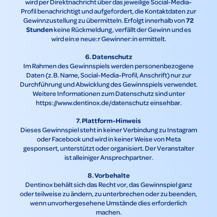
wird per Direktnachricht über das jeweilige Social-Media-
Profil benachrichtigt und aufgefordert, die Kontaktdaten zur
72
Gewinnzustellung zu übermitteln. Erfolgt innerhalb von
Stunden
keine Rückmeldung, verfällt der Gewinn und es
wird ein:e neue:r Gewinner:in ermittelt.
6. Datenschutz
Im Rahmen des Gewinnspiels werden personenbezogene
Daten (z. B. Name, Social-Media-Profil, Anschrift) nur zur
Durchführung und Abwicklung des Gewinnspiels verwendet.
Weitere Informationen zum Datenschutz sind unter
https://www.dentinox.de/datenschutz einsehbar.
7. Plattform-Hinweis
Dieses Gewinnspiel steht in keiner Verbindung zu Instagram
oder Facebook und wird in keiner Weise von Meta
gesponsert, unterstützt oder organisiert. Der Veranstalter
ist alleiniger Ansprechpartner.
8. Vorbehalte
Dentinox behält sich das Recht vor, das Gewinnspiel ganz
oder teilweise zu ändern, zu unterbrechen oder zu beenden,
wenn unvorhergesehene Umstände dies erforderlich
machen.