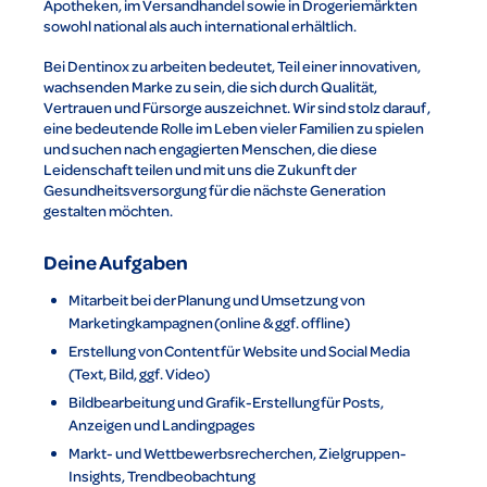
Apotheken, im Versandhandel sowie in Drogeriemärkten
sowohl national als auch international erhältlich.
Bei Dentinox zu arbeiten bedeutet, Teil einer innovativen,
wachsenden Marke zu sein, die sich durch Qualität,
Vertrauen und Fürsorge auszeichnet. Wir sind stolz darauf,
eine bedeutende Rolle im Leben vieler Familien zu spielen
und suchen nach engagierten Menschen, die diese
Leidenschaft teilen und mit uns die Zukunft der
Gesundheitsversorgung für die nächste Generation
gestalten möchten.
Deine Aufgaben
Mitarbeit bei der Planung und Umsetzung von
Marketingkampagnen (online & ggf. offline)
Erstellung von Content für Website und Social Media
(Text, Bild, ggf. Video)
Bildbearbeitung und Grafik-Erstellung für Posts,
Anzeigen und Landingpages
Markt- und Wettbewerbsrecherchen, Zielgruppen-
Insights, Trendbeobachtung