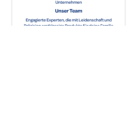
Unternehmen
Unser Team
Engagierte Experten, die mit Leidenschaft und
Präzision erstklassige Produkte für deine Familie
entwickeln.
Dentinox Gesellschaft für pharmazeutische Präparate Lenk & Schuppan
KG
Nunsdorfer Ring 19, 12277 Berlin, Deutschland