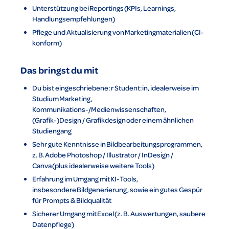
Unterstützung bei Reportings (KPIs, Learnings,
Handlungsempfehlungen)
Pflege und Aktualisierung von Marketingmaterialien (CI-
konform)
Das bringst du mit
Du bist eingeschriebene: r Student:in, idealerweise im
Studium Marketing,
Kommunikations-/Medienwissenschaften,
(Grafik-)Design / Grafikdesign oder einem ähnlichen
Studiengang
Sehr gute Kenntnisse in Bildbearbeitungsprogrammen,
z. B. Adobe Photoshop / Illustrator / InDesign /
Canva (plus idealerweise weitere Tools)
Erfahrung im Umgang mit KI-Tools,
insbesondere Bildgenerierung, sowie ein gutes Gespür
für Prompts & Bildqualität
Sicherer Umgang mit Excel (z. B. Auswertungen, saubere
Datenpflege)