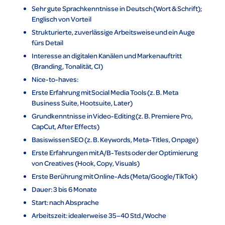
Sehr gute Sprachkenntnisse in Deutsch (Wort & Schrift);
Englisch von Vorteil
Strukturierte, zuverlässige Arbeitsweise und ein Auge
fürs Detail
Interesse an digitalen Kanälen und Markenauftritt
(Branding, Tonalität, CI)
Nice-to-haves:
Erste Erfahrung mit Social Media Tools (z. B. Meta
Business Suite, Hootsuite, Later)
Grundkenntnisse in Video-Editing (z. B. Premiere Pro,
CapCut, After Effects)
Basiswissen SEO (z. B. Keywords, Meta-Titles, Onpage)
Erste Erfahrungen mit A/B-Tests oder der Optimierung
von Creatives (Hook, Copy, Visuals)
Erste Berührung mit Online-Ads (Meta/Google/TikTok)
Dauer: 3 bis 6 Monate
Start: nach Absprache
Arbeitszeit: idealerweise 35–40 Std./Woche