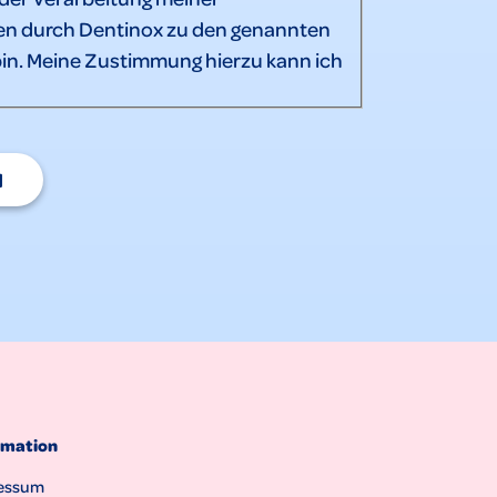
n durch Dentinox zu den genannten
in. Meine Zustimmung hierzu kann ich
N
rmation
essum