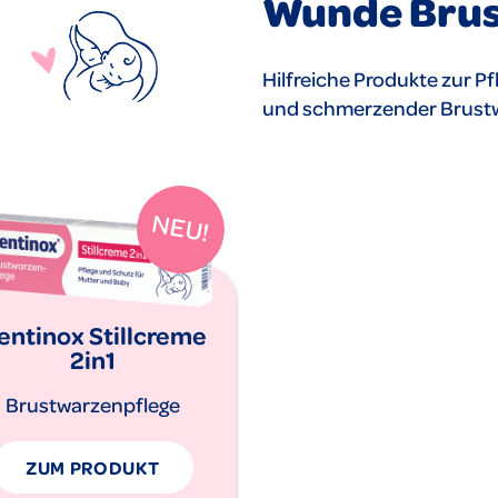
Wunde Bru
Hilfreiche Produkte zur P
und schmerzender Brustwa
entinox Stillcreme
2in1
Brustwarzenpflege
ZUM PRODUKT