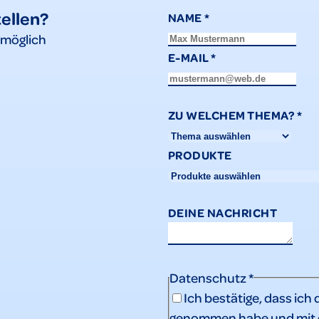
tellen?
NAME
*
tmöglich
E-MAIL
*
ZU WELCHEM THEMA?
*
PRODUKTE
DEINE NACHRICHT
Datenschutz
*
Ich bestätige, dass ich 
genommen habe und mit d