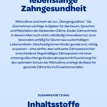
Zahngesundheit
Milchzähne sind mehr als nur „Übergangszähne“: Sie
übernehmen wichtige Aufgaben für das Kauen, Sprechen
und Platzhalten der bleibenden Zähne. Da der Zahnschmelz
in diesem Alter noch nicht vollständig mineralisiert ist, ist er
besonders anfällig für Säuren aus zuckerhaltigen
Lebensmitteln. Gleichzeitig lernen Kinder gerade erst, richtig
zu putzen – eine sanfte, aber wirksame Zahnpasta ist hier
entscheidend. Regelmäßiges Zähneputzen mit einer
erbsengroßen Menge Kinderzahnpasta mit Fluorid sorgt für
den optimalen Schutz der Milchzähne und legt die Basis für
gesunde Zähne bis ins Erwachsenenalter.
ZUSAMMENSETZUNG
Inhaltsstoffe