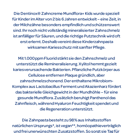
Die Dentinox® Zahncreme Mundflora+ Kids wurde speziell
für Kinder im Alter von 2 bis 6 Jahren entwickelt – eine Zeit, in
der Milchzähne besonders empfindlich und schützenswert
sind. Ihr noch nicht vollständig mineralisierter Zahnschmelz
ist anfälliger für Säuren, und die richtige Putztechnik wird oft
erst erlernt. Deshalb vereint diese Kinderzahnpasta
wirksamen Kariesschutz mit sanfter Pflege.
Mit 1.000 ppm Fluorid stärkt sie den Zahnschmelz und
unterstützt die Remineralisierung. Xylitol hemmt gezielt
kariesverursachende Bakterien. Pflanzliche Putzkörper aus
Cellulose entfernen Plaque gründlich, aber
zahnschmelzschonend. Der enthaltene Mikrobiom-
Komplex aus Lactobacillus Ferment und Akazienharz fördert
das bakterielle Gleichgewicht in der Mundhöhle – für eine
gesunde Mundflora. Zusätzlich beruhigt Panthenol das
Zahnfleisch, während Hyaluron Feuchtigkeit spendet und
die Regeneration unterstützt.
Die Zahnpasta besteht zu 98 % aus Inhaltsstoffen
natürlichen Ursprungs*, ist vegan**, homöopathieverträglich
und frei unerwünschten Zusatzstoffen. So sorgt sie Tag für