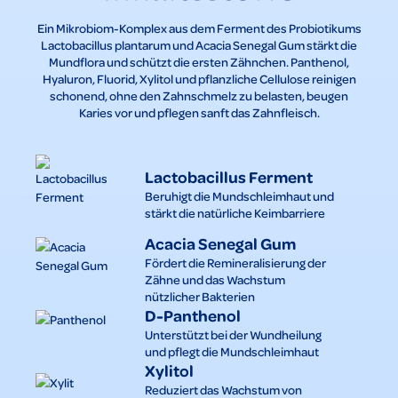
Ein Mikrobiom-Komplex aus dem Ferment des Probiotikums
Lactobacillus plantarum und Acacia Senegal Gum stärkt die
Mundflora und schützt die ersten Zähnchen. Panthenol,
Hyaluron, Fluorid, Xylitol und pflanzliche Cellulose reinigen
schonend, ohne den Zahnschmelz zu belasten, beugen
Karies vor und pflegen sanft das Zahnfleisch.
Lactobacillus Ferment
Beruhigt die Mundschleimhaut und
stärkt die natürliche Keimbarriere
Acacia Senegal Gum
Fördert die Remineralisierung der
Zähne und das Wachstum
nützlicher Bakterien
D-Panthenol
Unterstützt bei der Wundheilung
und pflegt die Mundschleimhaut
Xylitol
Reduziert das Wachstum von