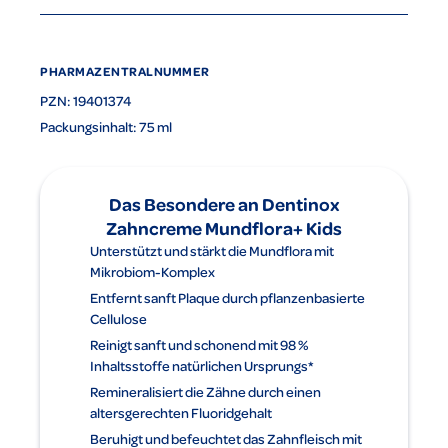
PHARMAZENTRALNUMMER
PZN: 19401374
Packungsinhalt: 75 ml
Das Besondere an Dentinox
Zahncreme Mundflora+ Kids
Unterstützt und stärkt die Mundflora mit
Mikrobiom-Komplex
Entfernt sanft Plaque durch pflanzenbasierte
Cellulose
Reinigt sanft und schonend mit 98 %
Inhaltsstoffe natürlichen Ursprungs*
Remineralisiert die Zähne durch einen
altersgerechten Fluoridgehalt
Beruhigt und befeuchtet das Zahnfleisch mit