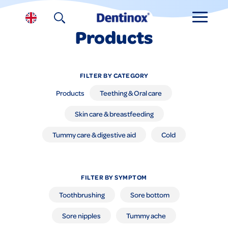
Products
FILTER BY CATEGORY
Products
Teething & Oral care
Skin care & breastfeeding
Tummy care & digestive aid
Cold
FILTER BY SYMPTOM
Toothbrushing
Sore bottom
Sore nipples
Tummy ache