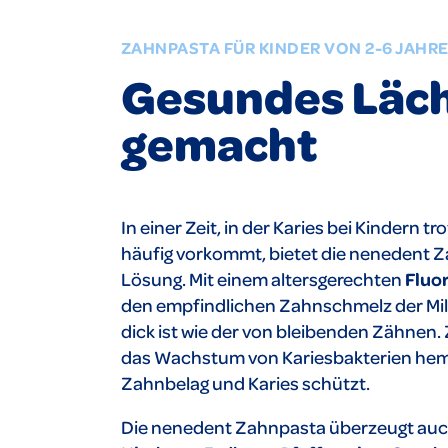
ZAHNPASTA FÜR KINDER VON 2-6 JAHR
Gesundes Läch
gemacht
In einer Zeit, in der Karies bei Kindern
häufig vorkommt, bietet die nenedent Z
Lösung. Mit einem altersgerechten
Fluo
den empfindlichen Zahnschmelz der Milc
dick ist wie der von bleibenden Zähnen. 
das Wachstum von Kariesbakterien hem
Zahnbelag und Karies schützt.
Die nenedent Zahnpasta überzeugt auc