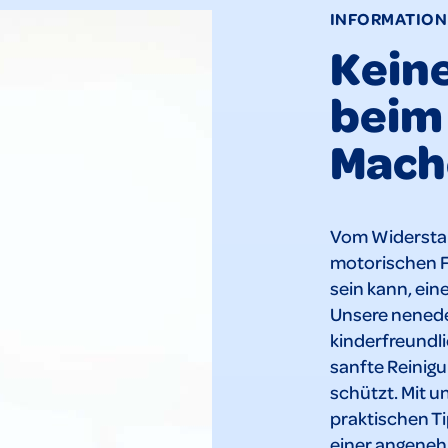
INFORMATION
Kein
beim
Mache
Vom Widerstan
motorischen Fä
sein kann, ein
Unsere nenede
kinderfreundl
sanfte Reinig
schützt. Mit u
praktischen Ti
einer angeneh