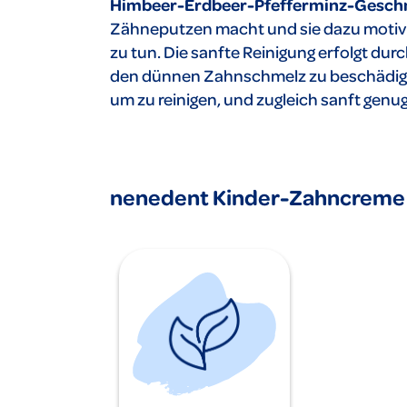
Himbeer-Erdbeer-Pfefferminz-Gesc
Zähneputzen macht und sie dazu motivie
zu tun. Die sanfte Reinigung erfolgt durch
den dünnen Zahnschmelz zu beschädigen
um zu reinigen, und zugleich sanft gen
nenedent Kinder-Zahncreme m