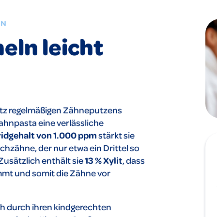
EN
eln leicht
 trotz regelmäßigen Zähneputzens
ahnpasta eine verlässliche
ridgehalt von 1.000 ppm
stärkt sie
hzähne, der nur etwa ein Drittel so
Zusätzlich enthält sie
13 % Xylit
, dass
mt und somit die Zähne vor
h durch ihren kindgerechten