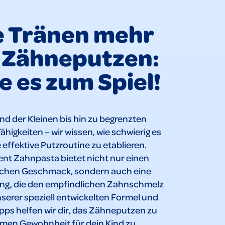
e Tränen mehr
 Zähneputzen:
 es zum Spiel!
d der Kleinen bis hin zu begrenzten
higkeiten – wir wissen, wie schwierig es
e effektive Putzroutine zu etablieren.
nt Zahnpasta bietet nicht nur einen
ichen Geschmack, sondern auch eine
ung, die den empfindlichen Zahnschmelz
nserer speziell entwickelten Formel und
pps helfen wir dir, das Zähneputzen zu
men Gewohnheit für dein Kind zu