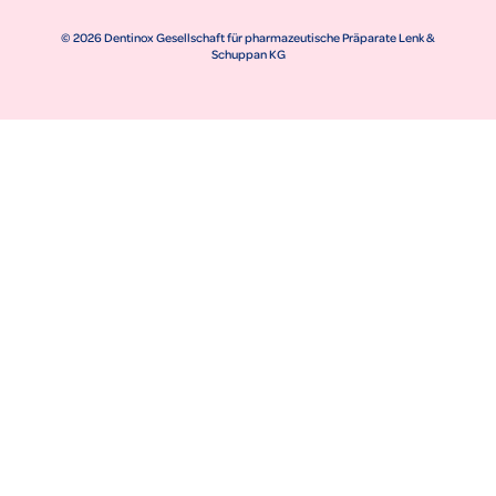
© 2026 Dentinox Gesellschaft für pharmazeutische Präparate Lenk &
Schuppan KG