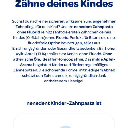
Zähne deines Kindes
Suchst du nach einer sicheren, wirksamen und angenehmen
nenedent Zahnpasta
Zahnpflege für dein Kind? Unsere
ohne Fluorid
reinigt sanft die ersten Zähnchen deines
Kindes (0-6 Jahre) ohne Fluorid. Perfekt für Eltern, die eine
fluoridfreie Option bevorzugen, sei es aus
Ernährungsgründen oder Gesundheitsbedenken. Ein hoher
Ohne
Xylit-Anteil (13 %) schützt vor Karies, ohne Fluorid.
ätherische Öle, ideal für Homöopathie
milde Apfel-
. Das
Aroma
begeistert Kinder und fördert regelmäßiges
Zähneputzen. Die schonende Formel mit niedrigem Abrieb
schützt den Zahnschmelz, reinigt gründlich dank
enthaltenem Kieselgel.
nenedent Kinder-Zahnpasta ist