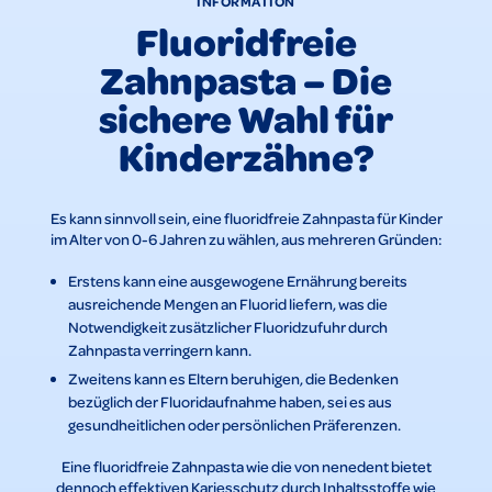
INFORMATION
Fluoridfreie
Zahnpasta – Die
sichere Wahl für
Kinderzähne?
Es kann sinnvoll sein, eine fluoridfreie Zahnpasta für Kinder
im Alter von 0-6 Jahren zu wählen, aus mehreren Gründen:
Erstens kann eine ausgewogene Ernährung bereits
ausreichende Mengen an Fluorid liefern, was die
Notwendigkeit zusätzlicher Fluoridzufuhr durch
Zahnpasta verringern kann.
Zweitens kann es Eltern beruhigen, die Bedenken
bezüglich der Fluoridaufnahme haben, sei es aus
gesundheitlichen oder persönlichen Präferenzen.
Eine fluoridfreie Zahnpasta wie die von nenedent bietet
dennoch effektiven Kariesschutz durch Inhaltsstoffe wie