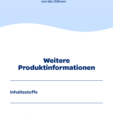
von den Zähnen
Weitere
Produktinformationen
Inhaltsstoffe
Aqua, Hydrated Silica, Glycerin, Xylitol, Propylene Glycol,
Xanthan Gum, Aroma, Sodium Lauroyl Sarcosinate,